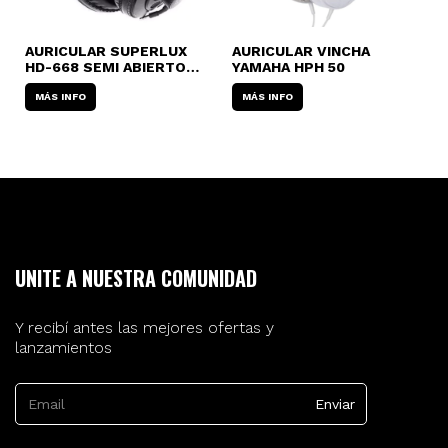
AURICULAR SUPERLUX
AURICULAR VINCHA
A
HD-668 SEMI ABIERTO
YAMAHA HPH 50
Y
PROFESIONAL
MÁS INFO
MÁS INFO
UNITE A NUESTRA COMUNIDAD
Y recibí antes las mejores ofertas y
lanzamientos