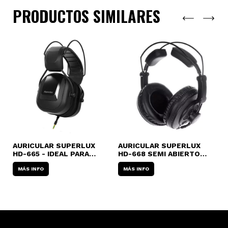
PRODUCTOS SIMILARES
AURICULAR SUPERLUX
AURICULAR SUPERLUX
HD-665 - IDEAL PARA
HD-668 SEMI ABIERTO
A
BATERISTAS (REDUCCIÓN
PROFESIONAL
S
DE RUIDOS)
MÁS INFO
MÁS INFO
C