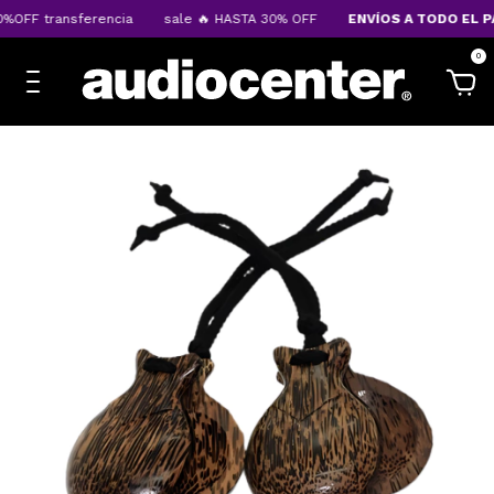
%OFF transferencia
sale 🔥 HASTA 30% OFF
ENVÍOS A TODO EL PA
0