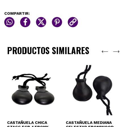
COMPARTIR:
PRODUCTOS SIMILARES
CASTAÑUELA CHICA
CASTAÑUELA MEDIANA
C
STAGG ECB-1 EBONY
CELESTAR EBONIWOOD
E