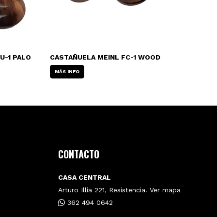
U-1 PALO
CASTAÑUELA MEINL FC-1 WOOD
CA
TI
MÁS INFO
MÁ
CONTACTO
CASA CENTRAL
Arturo Illía 221, Resistencia.
Ver mapa
362 494 0642