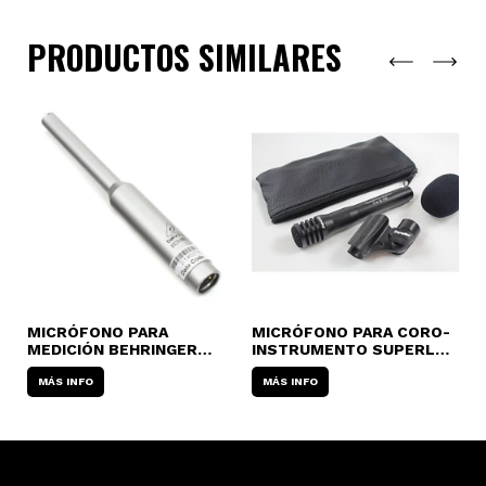
PRODUCTOS SIMILARES
MICRÓFONO PARA
MICRÓFONO PARA CORO-
M
L
MEDICIÓN BEHRINGER
INSTRUMENTO SUPERLUX
L
ECM-8000
PRO-268B CONDENSER
C
MÁS INFO
MÁS INFO