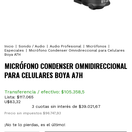
Inicio
|
Sonido / Audio
|
Audio Profesional
|
Micrófonos
|
Especiales
|
Micrófono Condenser Omnidireccional para Celulares
Boya A7H
MICRÓFONO CONDENSER OMNIDIRECCIONAL
PARA CELULARES BOYA A7H
Transferencia / efectivo: $
105.358,5
Lista:
$117.065
U$
83,32
3
cuotas sin interés de
$39.021,67
Precio sin impuestos
$96.747,93
¡No te lo pierdas, es el último!