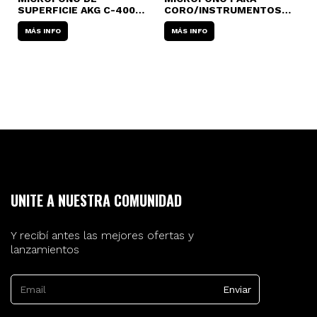
L
SUPERFICIE AKG C-400
CORO/INSTRUMENTOS
C
CONDENSER
AKG P-170 PERCEPTION
S
MÁS INFO
CONDENSER
MÁS INFO
UNITE A NUESTRA COMUNIDAD
Y recibí antes las mejores ofertas y
lanzamientos