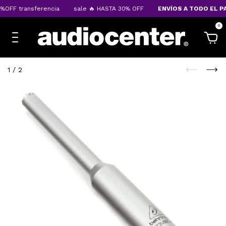
OFF transferencia
sale 🔥 HASTA 30% OFF
ENVÍOS A TODO EL PAÍ
0
1
/
2