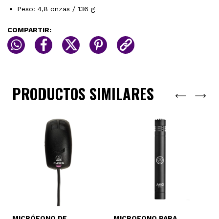
Peso: 4,8 onzas / 136 g
COMPARTIR:
PRODUCTOS SIMILARES
MICRÓFONO DE
MICROFONO PARA
M